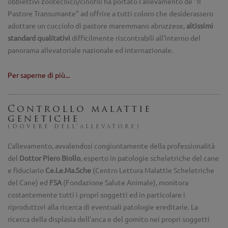
obbiettivi zootecnico/cinofili ha portato l'allevamento de "Il
Pastore Transumante" ad offrire a tutti coloro che desiderassero
adottare un cucciolo di pastore maremmano abruzzese,
altissimi
standard qualitativi
difficilmente riscontrabili all'interno del
panorama allevatoriale nazionale ed internazionale.
Per saperne di più...
Controllo malattie
genetiche
(dovere dell'allevatore)
L'allevamento, avvalendosi congiuntamente della professionalità
del
Dottor Piero Biollo
, esperto in patologie scheletriche del cane
e fiduciario
Ce.Le.Ma.Sche
(Centro Lettura Malattie Scheletriche
del Cane) ed
FSA
(Fondazione Salute Animale), monitora
costantemente tutti i propri soggetti ed in particolare i
riproduttori alla ricerca di eventuali patologie ereditarie. La
ricerca della displasia dell'anca e del gomito nei propri soggetti