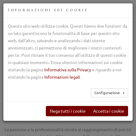
ITA
Informazioni sui cookie
Questo sito web utilizza cookie. Questi hanno due funzioni: da
Allevamento professionale del Pastore Maremmano
un lato garantiscono le funzionalità di base per questo sito
Abruzzese
web, dall'altro, salvando e analizzando i dati utente
+39 388 993 6241
anonimizzati, ci permettono di migliorare i nostri contenuti
ilpastoretransumante@gmail.com
per te. Puoi ritirare il tuo consenso all'utilizzo di questi cookie
TOG
in qualsiasi momento. Trova ulteriori informazioni sui cookie
NAV
visitando la pagina
Informativa sulla Privacy
e riguardo a noi
visitando la pagina
Informazioni legali
.
Servizi
Configurazione
Nega tutti i cookie
Accetta i cookie
La miglior qualità
La passione e la professionalità mirata al raggiungimento di precisi